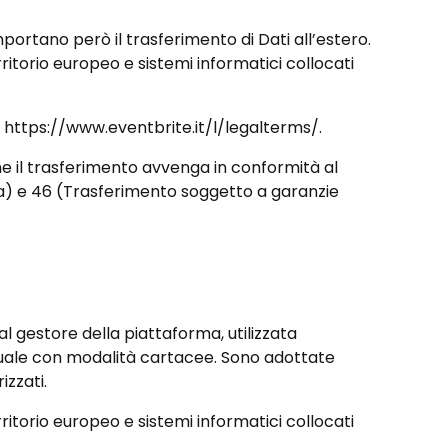
omportano però il trasferimento di Dati all’estero.
erritorio europeo e sistemi informatici collocati
:
https://www.eventbrite.it/l/legalterms/
.
à che il trasferimento avvenga in conformità al
zza) e 46 (Trasferimento soggetto a garanzie
l gestore della piattaforma, utilizzata
esiduale con modalità cartacee. Sono adottate
izzati.
erritorio europeo e sistemi informatici collocati