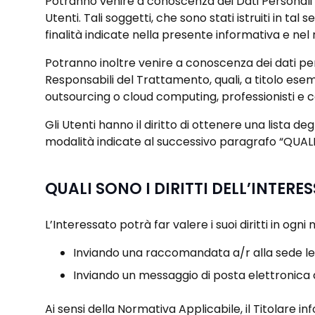
Potranno venire a conoscenza dei Dati Personali degl
Utenti. Tali soggetti, che sono stati istruiti in ta
finalità indicate nella presente informativa e nel 
Potranno inoltre venire a conoscenza dei dati pers
Responsabili del Trattamento, quali, a titolo esemplif
outsourcing o cloud computing, professionisti e c
Gli Utenti hanno il diritto di ottenere una lista d
modalità indicate al successivo paragrafo “QUAL
QUALI SONO I DIRITTI DELL’INTERE
L’Interessato potrà far valere i suoi diritti in og
Inviando una raccomandata a/r alla sede leg
Inviando un messaggio di posta elettronica 
Ai sensi della Normativa Applicabile, il Titolare info