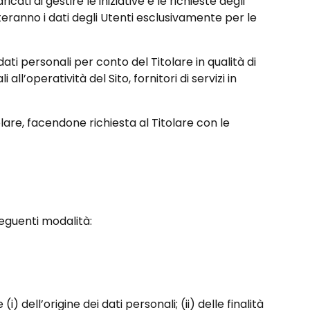
ati di gestire le iniziative e le richieste degli
atteranno i dati degli Utenti esclusivamente per le
ti personali per conto del Titolare in qualità di
all’operatività del Sito, fornitori di servizi in
olare, facendone richiesta al Titolare con le
seguenti modalità:
i) dell’origine dei dati personali; (ii) delle finalità