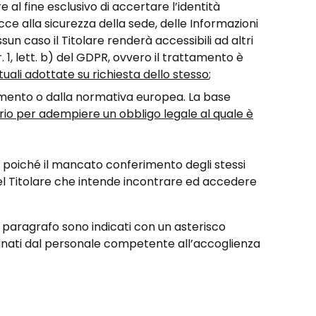
re al fine esclusivo di accertare l’identità
cce alla sicurezza della sede, delle Informazioni
un caso il Titolare renderà accessibili ad altri
r. 1, lett. b) del GDPR, ovvero il trattamento è
tuali adottate su richiesta dello stesso
;
lamento o dalla normativa europea. La base
io per adempiere un obbligo legale al quale è
o, poiché il mancato conferimento degli stessi
del Titolare che intende incontrare ed accedere
e paragrafo sono indicati con un asterisco
egnati dal personale competente all’accoglienza