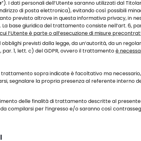
e
”). I dati personali dell’Utente saranno utilizzati dal Titola
ndirizzo di posta elettronica), evitando così possibili mina
nto previsto altrove in questa informativa privacy, in ness
i. La base giuridica del trattamento consiste nell’art. 6, pa
 cui l’Utente è parte o all’esecuzione di misure precontrat
obblighi previsti dalla legge, da un’autorità, da un rego
, par. 1, lett. c) del GDPR, ovvero il trattamento
è necessar
à di trattamento sopra indicate è facoltativo ma necessari
rarsi, segnalare la propria presenza al referente interno 
uimento delle finalità di trattamento descritte al present
ne da compilarsi per l’ingresso e/o saranno così contrass
I