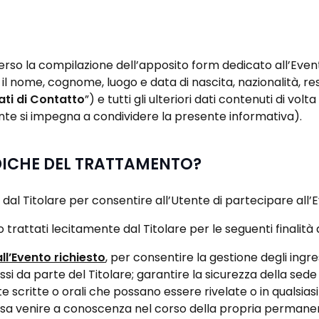
raverso la compilazione dell’apposito form dedicato all’Even
il nome, cognome, luogo e data di nascita, nazionalità, resi
ati di Contatto
”) e tutti gli ulteriori dati contenuti di volt
ente si impegna a condividere la presente informativa).
RIDICHE DEL TRATTAMENTO?
ti dal Titolare per consentire all’Utente di partecipare all’
no trattati lecitamente dal Titolare per le seguenti finalità
ll’Evento richiesto
, per consentire la gestione degli ing
ssi da parte del Titolare; garantire la sicurezza della sed
vate scritte o orali che possano essere rivelate o in quals
ossa venire a conoscenza nel corso della propria permanenz