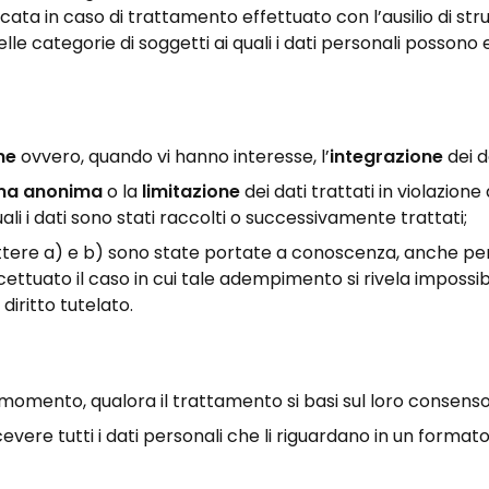
cata in caso di trattamento effettuato con l’ausilio di strum
 delle categorie di soggetti ai quali i dati personali poss
ne
ovvero, quando vi hanno interesse, l’
integrazione
dei d
rma anonima
o la
limitazione
dei dati trattati in violazione
ali i dati sono stati raccolti o successivamente trattati;
lettere a) e b) sono state portate a conoscenza, anche per
 eccettuato il caso in cui tale adempimento si rivela impos
iritto tutelato.
 momento, qualora il trattamento si basi sul loro consenso
icevere tutti i dati personali che li riguardano in un forma