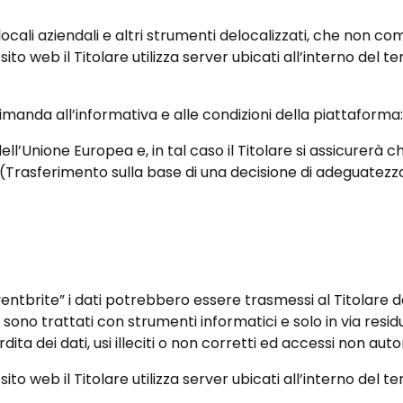
 locali aziendali e altri strumenti delocalizzati, che non c
sito web il Titolare utilizza server ubicati all’interno del t
imanda all’informativa e alle condizioni della piattaforma
i dell’Unione Europea e, in tal caso il Titolare si assicurer
45 (Trasferimento sulla base di una decisione di adeguate
entbrite” i dati potrebbero essere trasmessi al Titolare da
ati sono trattati con strumenti informatici e solo in via r
ta dei dati, usi illeciti o non corretti ed accessi non autor
sito web il Titolare utilizza server ubicati all’interno del t