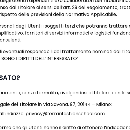
i Utenti i dipendenti e/o collaboratori del Titolare incaric
l senso dal Titolare ai sensi dell’art. 29 del Regolamento, tr
rispetto delle previsioni della Normativa Applicabile.
onali degli Utenti i soggetti terzi che potranno trattare da
icativo, fornitori di servizi informatici e logistici funzionali 
onsulenti.
egli eventuali responsabili del trattamento nominati dal Tit
I SONO I DIRITTI DELL’INTERESSATO”.
SSATO?
ni momento, senza formalità, rivolgendosi al titolare con le 
ale del Titolare in
Via Savona, 97, 20144 – Milano
;
all’indirizzo: privacy@ferrarifashionschool.com
rma che gli Utenti hanno il diritto di ottenere l’indicazione (