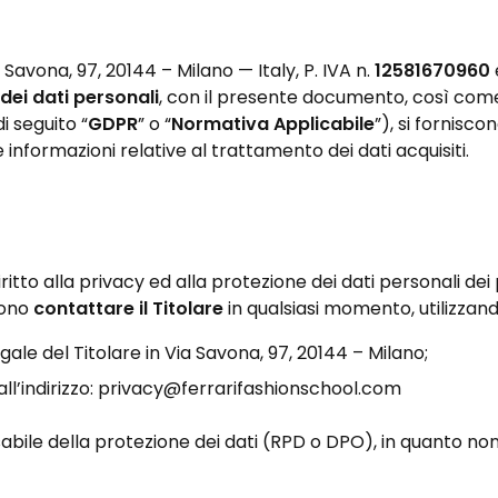
 Savona, 97, 20144 – Milano
— Italy, P. IVA n.
12581670960
dei dati personali
, con il presente documento, così come 
i seguito “
GDPR
” o “
Normativa Applicabile
”), si forniscon
le informazioni relative al trattamento dei dati acquisiti.
iritto alla privacy ed alla protezione dei dati personali dei
sono
contattare il Titolare
in qualsiasi momento, utilizzand
ale del Titolare in
Via Savona, 97, 20144 – Milano
;
all’indirizzo: privacy@ferrarifashionschool.com
nsabile della protezione dei dati (RPD o DPO), in quanto no