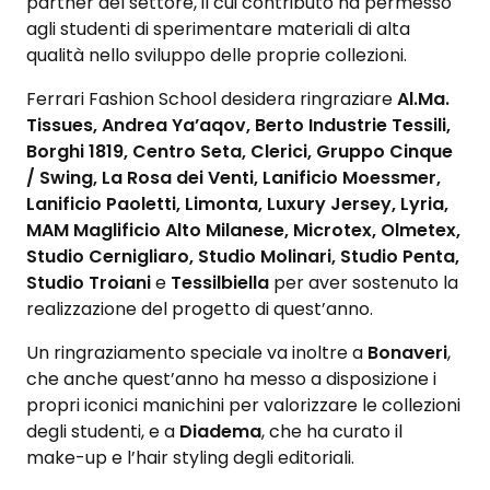
partner del settore, il cui contributo ha permesso
agli studenti di sperimentare materiali di alta
qualità nello sviluppo delle proprie collezioni.
Ferrari Fashion School desidera ringraziare
Al.Ma.
Tissues, Andrea Ya’aqov, Berto Industrie Tessili,
Borghi 1819, Centro Seta, Clerici, Gruppo Cinque
/ Swing, La Rosa dei Venti, Lanificio Moessmer,
Lanificio Paoletti, Limonta, Luxury Jersey, Lyria,
MAM Maglificio Alto Milanese, Microtex, Olmetex,
Studio Cernigliaro, Studio Molinari, Studio Penta,
Studio Troiani
e
Tessilbiella
per aver sostenuto la
realizzazione del progetto di quest’anno.
Un ringraziamento speciale va inoltre a
Bonaveri
,
che anche quest’anno ha messo a disposizione i
propri iconici manichini per valorizzare le collezioni
degli studenti, e a
Diadema
, che ha curato il
make-up e l’hair styling degli editoriali.