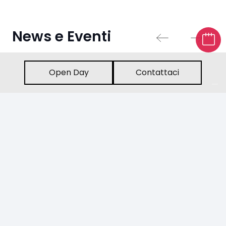
News e Eventi
Open Day
Contattaci
News
keyboard_arrow_up