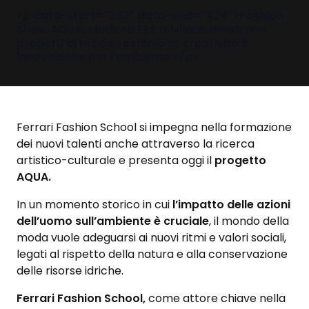
<p data-start="262" data-end="424">Fashion
Show AQUA: studenti FFS a Milano mostrano
progetti di moda sostenibile, creatività e
innovazione per l’ambiente.</p>
Ferrari Fashion School
si impegna nella formazione
dei nuovi talenti anche attraverso la ricerca
artistico-culturale e presenta oggi il
progetto
AQUA.
In un momento storico in cui
l’impatto delle azioni
dell’uomo sull’ambiente è cruciale
, il mondo della
moda vuole adeguarsi ai nuovi ritmi e valori sociali,
legati al rispetto della natura e alla conservazione
delle risorse idriche.
Ferrari Fashion School,
come attore chiave nella