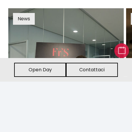
News
Open Day
Contattaci
keyboard_arrow_up